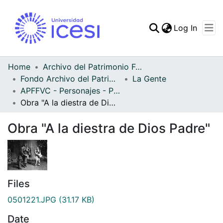
(curren
Log In
Communities & Collec
All of DSpace
Home
Archivo del Patrimonio Fotográfico y Fílmico del Valle del Cauca
Fondo Archivo del Patrimonio Fotográfico y Fílmico del Valle del Cauca
La Gente
Statistics
APFFVC - Personajes - Patrimonial
Obra "A la diestra de Dios Padre"
Obra "A la diestra de Dios Padre"
Files
0501221.JPG
(31.17 KB)
Date