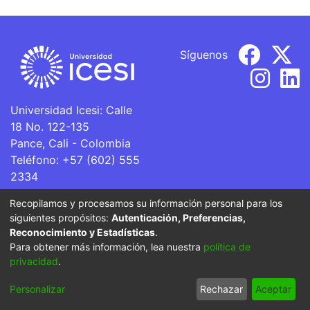
Síguenos
Universidad Icesi: Calle
18 No. 122-135
Pance, Cali - Colombia
Teléfono: +57 (602) 555
2334
ventanillaunica@icesi.edu.co
Recopilamos y procesamos su información personal para los
siguientes propósitos:
Autenticación, Preferencias,
La Universidad Icesi es una Institución de Educación
Reconocimiento y Estadísticas
.
Superior que se encuentra sujeta a inspección y vigilancia
Para obtener más información, lea nuestra
política de
por parte del Ministerio de Educación Nacional.
privacidad
.
Cookie
Privacy
End User
Send
Personalizar
Rechazar
Aceptar
settings
policy
Agreement
Feedback