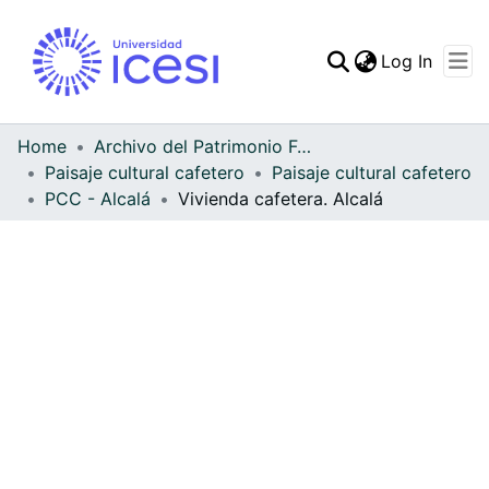
(curren
Log In
Communities & Collec
All of DSpace
Home
Archivo del Patrimonio Fotográfico y Fílmico del Valle del Cauca
Paisaje cultural cafetero
Paisaje cultural cafetero
Statistics
PCC - Alcalá
Vivienda cafetera. Alcalá