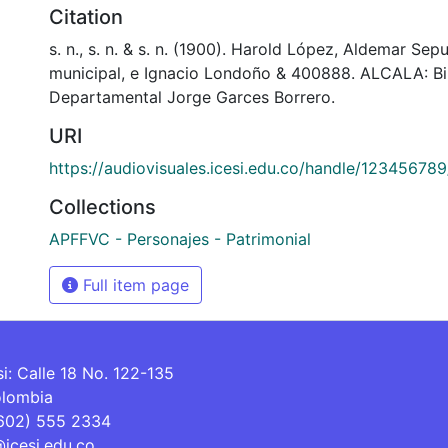
Citation
s. n., s. n. & s. n. (1900). Harold López, Aldemar Sep
municipal, e Ignacio Londoño & 400888. ALCALA: Bi
Departamental Jorge Garces Borrero.
URI
https://audiovisuales.icesi.edu.co/handle/12345678
Collections
APFFVC - Personajes - Patrimonial
Full item page
si: Calle 18 No. 122-135
olombia
(602) 555 2334
@icesi.edu.co