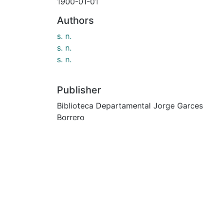
1900-01-01
Authors
s. n.
s. n.
s. n.
Publisher
Biblioteca Departamental Jorge Garces
Borrero