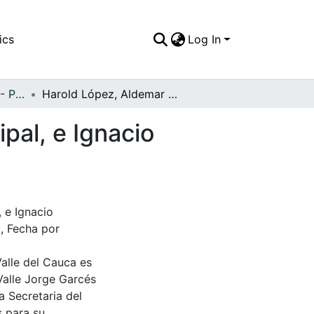
ics
Log In
APFFVC - Personajes - Patrimonial
Harold López, Aldemar Sepulveda Alcalde municipal, e Ignacio Londoño
pal, e Ignacio
 e Ignacio
, Fecha por
Valle del Cauca es
Valle Jorge Garcés
a Secretaria del
s para su