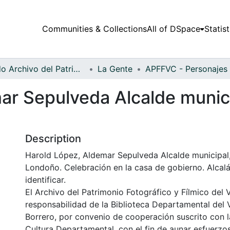
Communities & Collections
All of DSpace
Statist
Fondo Archivo del Patrimonio Fotográfico y Fílmico del Valle del Cauca
La Gente
ar Sepulveda Alcalde munici
Description
Harold López, Aldemar Sepulveda Alcalde municipal,
Londoño. Celebración en la casa de gobierno. Alcalá
identificar.
El Archivo del Patrimonio Fotográfico y Fílmico del 
responsabilidad de la Biblioteca Departamental del 
Borrero, por convenio de cooperación suscrito con l
Cultura Departamental, con el fin de aunar esfuerzo