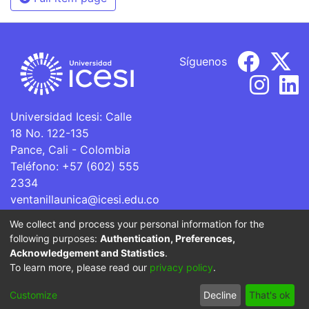
Síguenos
Universidad Icesi: Calle
18 No. 122-135
Pance, Cali - Colombia
Teléfono: +57 (602) 555
2334
ventanillaunica@icesi.edu.co
We collect and process your personal information for the
La Universidad Icesi es una Institución de Educación
following purposes:
Authentication, Preferences,
Superior que se encuentra sujeta a inspección y vigilancia
Acknowledgement and Statistics
.
por parte del Ministerio de Educación Nacional.
To learn more, please read our
privacy policy
.
Cookie
Privacy
End User
Send
Customize
Decline
That's ok
settings
policy
Agreement
Feedback