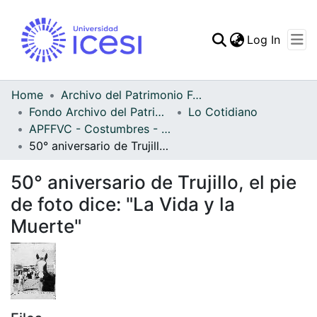
(curren
Log In
Communities & Collec
All of DSpace
Home
Archivo del Patrimonio Fotográfico y Fílmico del Valle del Cauca
Fondo Archivo del Patrimonio Fotográfico y Fílmico del Valle del Cauca
Lo Cotidiano
Statistics
APFFVC - Costumbres - Patrimonial
50° aniversario de Trujillo, el pie de foto dice: "La Vida y la Muerte"
50° aniversario de Trujillo, el pie
de foto dice: "La Vida y la
Muerte"