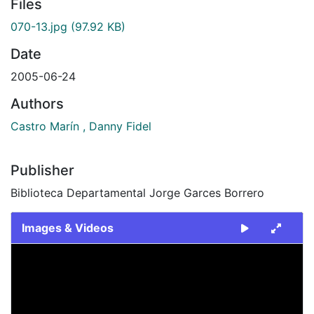
Files
070-13.jpg
(97.92 KB)
Date
2005-06-24
Authors
Castro Marín , Danny Fidel
Publisher
Biblioteca Departamental Jorge Garces Borrero
Images & Videos
Slide 1 of 1