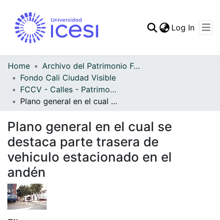
(curren
Log In
Communities & Collec
All of DSpace
Home
Archivo del Patrimonio Fotográfico y Fílmico del Valle del Cauca
Fondo Cali Ciudad Visible
Statistics
FCCV - Calles - Patrimonial
Plano general en el cual se destaca parte trasera de vehiculo estacionado en el andén
Plano general en el cual se
destaca parte trasera de
vehiculo estacionado en el
andén