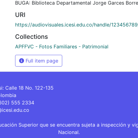
BUGA: Biblioteca Departamental Jorge Garces Borre
URI
https://audiovisuales.icesi.edu.co/handle/12345678
Collections
APFFVC - Fotos Familiares - Patrimonial
Full item page
si: Calle 18 No. 122-135
olombia
(602) 555 2334
@icesi.edu.co
ucación Superior que se encuentra sujeta a inspección y vi
Nacional.