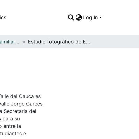
ics
Log In
APFFVC - Fotos Familiares - Patrimonial
Estudio fotográfico de Emery Varona
Valle del Cauca es
Valle Jorge Garcés
a Secretaria del
s para su
 entre la
tudiantes e