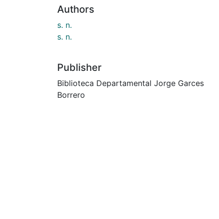
Authors
s. n.
s. n.
Publisher
Biblioteca Departamental Jorge Garces
Borrero