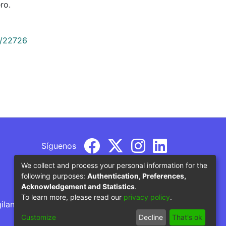
ro.
9/22726
Síguenos
We collect and process your personal information for the
following purposes:
Authentication, Preferences,
Acknowledgement and Statistics
.
To learn more, please read our
privacy policy
.
gilancia por parte del Ministerio de Educación
Customize
Decline
That's ok