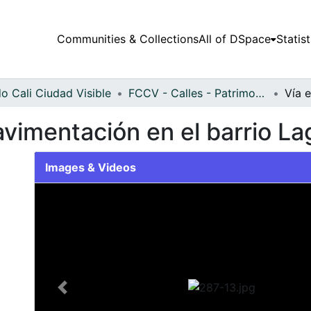
Communities & Collections
All of DSpace
Statist
o Cali Ciudad Visible
FCCV - Calles - Patrimonial
vimentación en el barrio Lag
Images & Videos
Slide 1 of 1
Previous