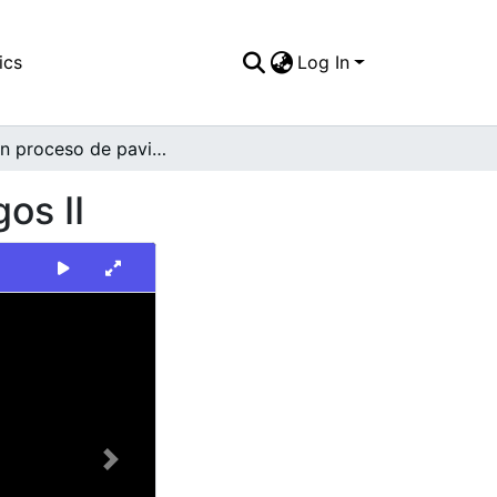
ics
Log In
Vía en proceso de pavimentación en el barrio Lagos II
os II
Next