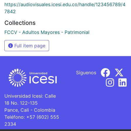
https://audiovisuales.icesi.edu.co/handle/123456789/4
7842
Collections
FCCV - Adultos Mayores - Patrimonial
Full item page
Síguenos
Universidad Icesi: Calle
18 No. 122-135
Pance, Cali - Colombia
Teléfono: +57 (602) 555
2334