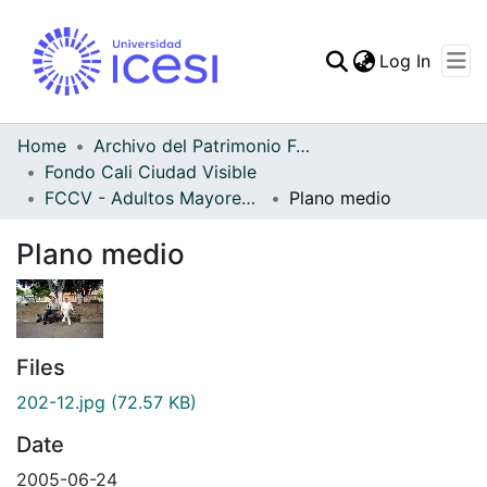
(curren
Log In
Communities & Collec
All of DSpace
Home
Archivo del Patrimonio Fotográfico y Fílmico del Valle del Cauca
Fondo Cali Ciudad Visible
Statistics
FCCV - Adultos Mayores - Patrimonial
Plano medio
Plano medio
Files
202-12.jpg
(72.57 KB)
Date
2005-06-24