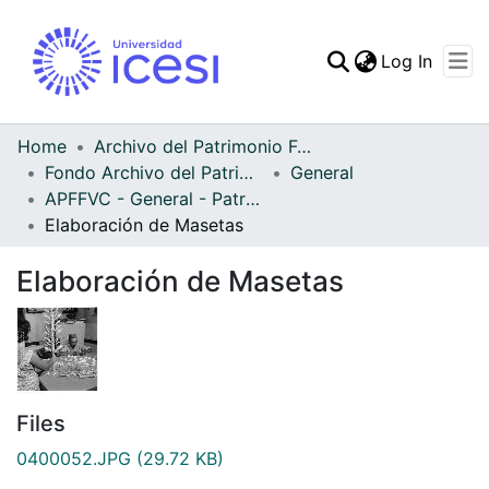
(curren
Log In
Communities & Collec
All of DSpace
Home
Archivo del Patrimonio Fotográfico y Fílmico del Valle del Cauca
Fondo Archivo del Patrimonio Fotográfico y Fílmico del Valle del Cauca
General
Statistics
APFFVC - General - Patrimonial
Elaboración de Masetas
Elaboración de Masetas
Files
0400052.JPG
(29.72 KB)