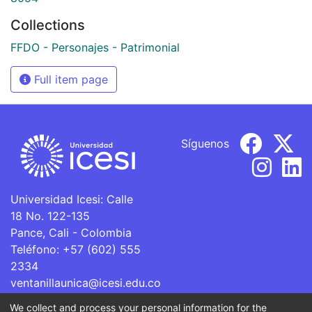
Collections
FFDO - Personajes - Patrimonial
Full item page
Síguenos
Universidad Icesi: Calle
18 No. 122-135
Pance, Cali - Colombia
Teléfono: +57 (602) 555
2334
ventanillaunica@icesi.edu.co
We collect and process your personal information for the