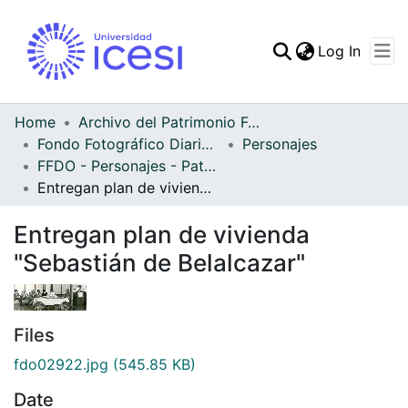
(curren
Log In
Communities & Collec
All of DSpace
Home
Archivo del Patrimonio Fotográfico y Fílmico del Valle del Cauca
Fondo Fotográfico Diario Occidente
Personajes
Statistics
FFDO - Personajes - Patrimonial
Entregan plan de vivienda "Sebastián de Belalcazar"
Entregan plan de vivienda
"Sebastián de Belalcazar"
Files
fdo02922.jpg
(545.85 KB)
Date