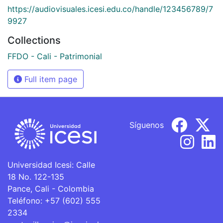
https://audiovisuales.icesi.edu.co/handle/123456789/7
9927
Collections
FFDO - Cali - Patrimonial
Full item page
Síguenos
Universidad Icesi: Calle
18 No. 122-135
Pance, Cali - Colombia
Teléfono: +57 (602) 555
2334