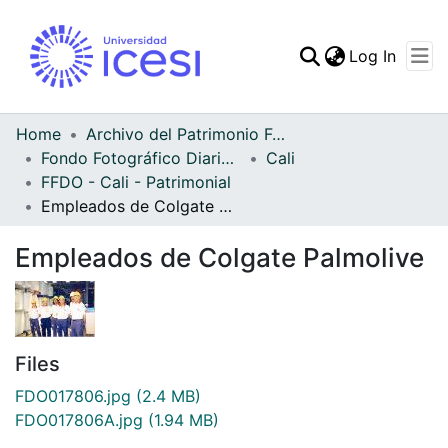
(curren
Log In
Communities & Collec
All of DSpace
Home
Archivo del Patrimonio Fotográfico y Fílmico del Valle del Cauca
Fondo Fotográfico Diario Occidente
Cali
Statistics
FFDO - Cali - Patrimonial
Empleados de Colgate Palmolive
Empleados de Colgate Palmolive
Files
FDO017806.jpg
(2.4 MB)
FDO017806A.jpg
(1.94 MB)