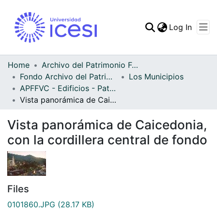
(curren
Log In
Communities & Collec
All of DSpace
Home
Archivo del Patrimonio Fotográfico y Fílmico del Valle del Cauca
Fondo Archivo del Patrimonio Fotográfico y Fílmico del Valle del Cauca
Los Municipios
Statistics
APFFVC - Edificios - Patrimonial
Vista panorámica de Caicedonia, con la cordillera central de fondo
Vista panorámica de Caicedonia,
con la cordillera central de fondo
Files
0101860.JPG
(28.17 KB)