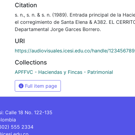
Citation
s. n., s. n. & s. n. (1989). Entrada principal de la Hac
el corregimiento de Santa Elena & A382. EL CERRITO
Departamental Jorge Garces Borrero.
URI
https://audiovisuales.icesi.edu.co/handle/12345678
Collections
APFFVC - Haciendas y Fincas - Patrimonial
Full item page
si: Calle 18 No. 122-135
olombia
(602) 555 2334
@icesi.edu.co