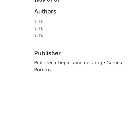
Authors
s. n.
s. n.
s. n.
Publisher
Biblioteca Departamental Jorge Garces
Borrero