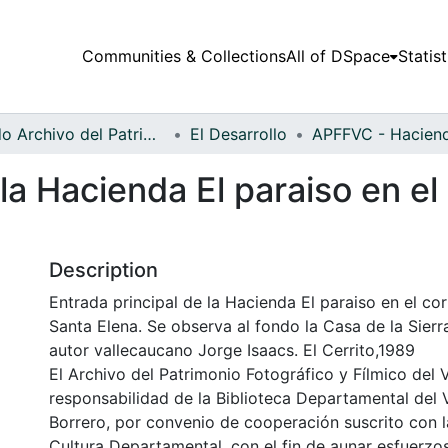
Communities & Collections
All of DSpace
Statist
Fondo Archivo del Patrimonio Fotográfico y Fílmico del Valle del Cauca
El Desarrollo
 la Hacienda El paraiso en e
Description
Entrada principal de la Hacienda El paraiso en el co
Santa Elena. Se observa al fondo la Casa de la Sierra
autor vallecaucano Jorge Isaacs. El Cerrito,1989
El Archivo del Patrimonio Fotográfico y Fílmico del 
responsabilidad de la Biblioteca Departamental del 
Borrero, por convenio de cooperación suscrito con l
Cultura Departamental, con el fin de aunar esfuerzo