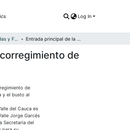
ics
Log In
APFFVC - Haciendas y Fincas - Patrimonial
Entrada principal de la Hacienda El paraiso en el corregimiento de Santa Elena
l corregimiento de
rregimiento de
 y el busto al
Valle del Cauca es
Valle Jorge Garcés
a Secretaria del
s para su