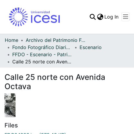
(curren
Log In
Communities & Collec
All of DSpace
Home
Archivo del Patrimonio Fotográfico y Fílmico del Valle del Cauca
Fondo Fotográfico Diario Occidente
Escenario
Statistics
FFDO - Escenario - Patrimonial
Calle 25 norte con Avenida Octava
Calle 25 norte con Avenida
Octava
Files