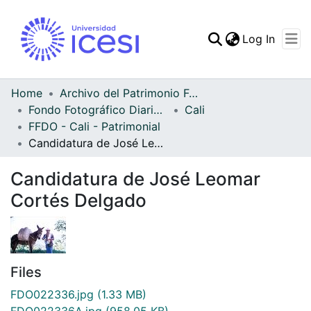
(curren
Log In
Communities & Collec
All of DSpace
Home
Archivo del Patrimonio Fotográfico y Fílmico del Valle del Cauca
Fondo Fotográfico Diario Occidente
Cali
Statistics
FFDO - Cali - Patrimonial
Candidatura de José Leomar Cortés Delgado
Candidatura de José Leomar
Cortés Delgado
Files
FDO022336.jpg
(1.33 MB)
FDO022336A.jpg
(958.05 KB)