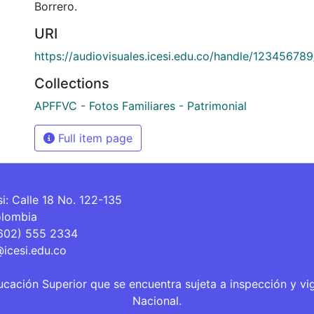
Borrero.
URI
https://audiovisuales.icesi.edu.co/handle/12345678
Collections
APFFVC - Fotos Familiares - Patrimonial
Full item page
si: Calle 18 No. 122-135
olombia
(602) 555 2334
@icesi.edu.co
ucación Superior que se encuentra sujeta a inspección y vi
Nacional.