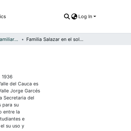
ics
Log In
APFFVC - Fotos Familiares - Patrimonial
Familia Salazar en el solar de su casa
. 1936
Valle del Cauca es
Valle Jorge Garcés
a Secretaria del
s para su
 entre la
tudiantes e
 el su uso y