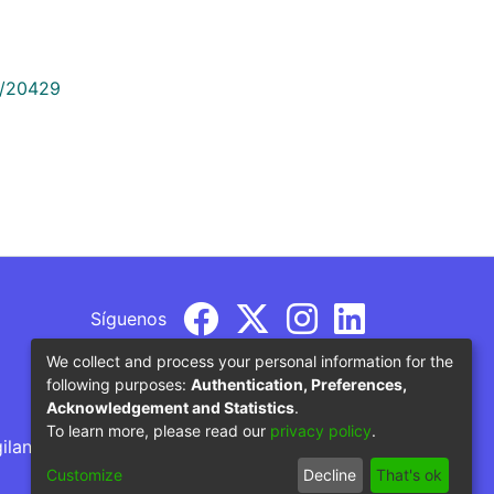
9/20429
Síguenos
We collect and process your personal information for the
following purposes:
Authentication, Preferences,
Acknowledgement and Statistics
.
To learn more, please read our
privacy policy
.
gilancia por parte del Ministerio de Educación
Customize
Decline
That's ok