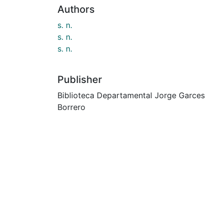
Authors
s. n.
s. n.
s. n.
Publisher
Biblioteca Departamental Jorge Garces
Borrero