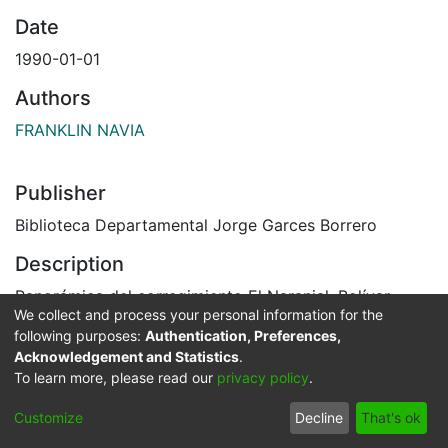
Date
1990-01-01
Authors
FRANKLIN NAVIA
Publisher
Biblioteca Departamental Jorge Garces Borrero
Description
Panorámica del corregimiento El Naranjal. Bolívar,
We collect and process your personal information for the
1990.
following purposes:
Authentication, Preferences,
El Archivo del Patrimonio Fotográfico y Fílmico del
Acknowledgement and Statistics
.
Valle del Cauca es responsabilidad de la Biblioteca
To learn more, please read our
privacy policy
.
Departamental del Valle Jorge Garcés Borrero, por
convenio de cooperación suscrito con la Secretaria
Customize
Decline
That's ok
del Cultura Departamental, con el fin de aunar