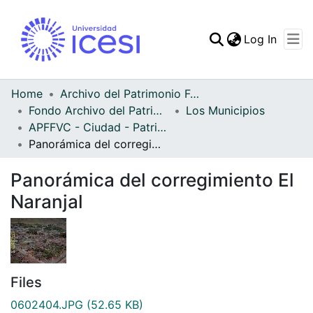
(curren
Log In
Communities & Collec
All of DSpace
Home
Archivo del Patrimonio Fotográfico y Fílmico del Valle del Cauca
Fondo Archivo del Patrimonio Fotográfico y Fílmico del Valle del Cauca
Los Municipios
Statistics
APFFVC - Ciudad - Patrimonial
Panorámica del corregimiento El Naranjal
Panorámica del corregimiento El
Naranjal
Files
0602404.JPG
(52.65 KB)