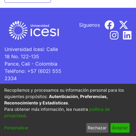
Síguenos
Universidad Icesi: Calle
18 No. 122-135
Pance, Cali - Colombia
Teléfono: +57 (602) 555
2334
ventanillaunica@icesi.edu.co
Recopilamos y procesamos su información personal para los
siguientes propósitos:
Autenticación, Preferencias,
La Universidad Icesi es una Institución de Educación
Reconocimiento y Estadísticas
.
Superior que se encuentra sujeta a inspección y vigilancia
Para obtener más información, lea nuestra
política de
por parte del Ministerio de Educación Nacional.
privacidad
.
Cookie
Privacy
End User
Send
Personalizar
Rechazar
Aceptar
settings
policy
Agreement
Feedback