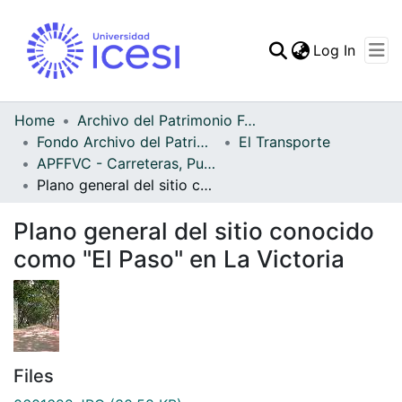
(curren
Log In
Communities & Collec
All of DSpace
Home
Archivo del Patrimonio Fotográfico y Fílmico del Valle del Cauca
Fondo Archivo del Patrimonio Fotográfico y Fílmico del Valle del Cauca
El Transporte
Statistics
APFFVC - Carreteras, Puentes - Patrimonial
Plano general del sitio conocido como "El Paso" en La Victoria
Plano general del sitio conocido
como "El Paso" en La Victoria
Files