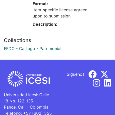
Format:
Item-specific license agreed
upon to submission
Description:
Collections
FFDO - Cartago - Patrimonial
Síguenos
Universidad Icesi: Calle
18 No. 122-135
Pance, Cali - Colombia
Teléfono: +57 (602) 555