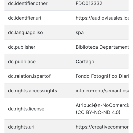
dc.identifier.other
FDO013332
dc.identifier.uri
https://audiovisuales.ic
dc.language.iso
spa
dc.publisher
Biblioteca Departamenta
dc.pubplace
Cartago
dc.relation.ispartof
Fondo Fotográfico Diario
dc.rights.accessrights
info:eu-repo/semantics/
Atribuci�n-NoComercial-S
dc.rights.license
(CC BY-NC-ND 4.0)
dc.rights.uri
https://creativecommons.