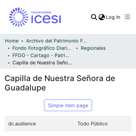
(curren
Log In
Communities & Collec
All of DSpace
Home
Archivo del Patrimonio Fotográfico y Fílmico del Valle del Cauca
Fondo Fotográfico Diario Occidente
Regionales
Statistics
FFDO - Cartago - Patrimonial
Capilla de Nuestra Señora de Guadalupe
Capilla de Nuestra Señora de
Guadalupe
Simple item page
dc.audience
Todo Público