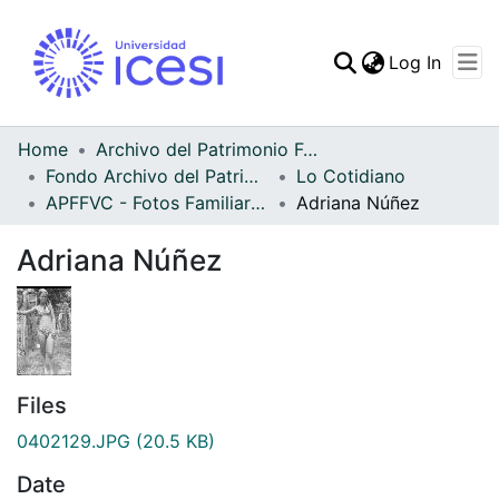
(curren
Log In
Communities & Collec
All of DSpace
Home
Archivo del Patrimonio Fotográfico y Fílmico del Valle del Cauca
Fondo Archivo del Patrimonio Fotográfico y Fílmico del Valle del Cauca
Lo Cotidiano
Statistics
APFFVC - Fotos Familiares - Patrimonial
Adriana Núñez
Adriana Núñez
Files
0402129.JPG
(20.5 KB)
Date