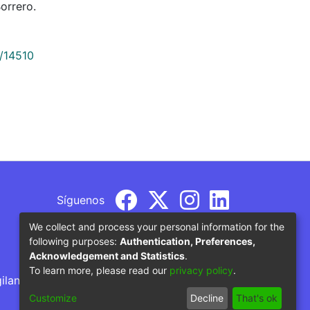
orrero.
9/14510
Síguenos
We collect and process your personal information for the
following purposes:
Authentication, Preferences,
Acknowledgement and Statistics
.
To learn more, please read our
privacy policy
.
gilancia por parte del Ministerio de Educación
Customize
Decline
That's ok