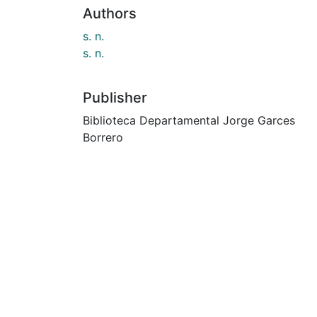
Authors
s. n.
s. n.
Publisher
Biblioteca Departamental Jorge Garces
Borrero