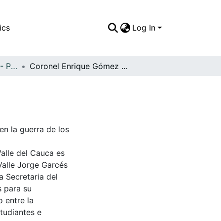
ics
Log In
APFFVC - Personajes - Patrimonial
Coronel Enrique Gómez Arana
en la guerra de los
Valle del Cauca es
Valle Jorge Garcés
a Secretaria del
s para su
 entre la
tudiantes e