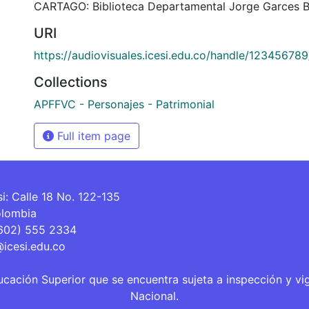
CARTAGO: Biblioteca Departamental Jorge Garces B
URI
https://audiovisuales.icesi.edu.co/handle/12345678
Collections
APFFVC - Personajes - Patrimonial
Full item page
si: Calle 18 No. 122-135
olombia
(602) 555 2334
@icesi.edu.co
ucación Superior que se encuentra sujeta a inspección y vi
Nacional.