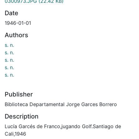
0300973.JPG
(22.42 KB)
Date
1946-01-01
Authors
s. n.
s. n.
s. n.
s. n.
s. n.
Publisher
Biblioteca Departamental Jorge Garces Borrero
Description
Lucía Garcés de Franco,jugando Golf.Santiago de
Cali,1946