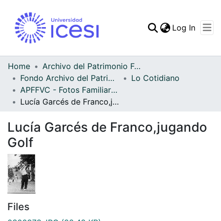
(curren
Log In
Communities & Collec
All of DSpace
Home
Archivo del Patrimonio Fotográfico y Fílmico del Valle del Cauca
Fondo Archivo del Patrimonio Fotográfico y Fílmico del Valle del Cauca
Lo Cotidiano
Statistics
APFFVC - Fotos Familiares - Patrimonial
Lucía Garcés de Franco,jugando Golf
Lucía Garcés de Franco,jugando
Golf
Files