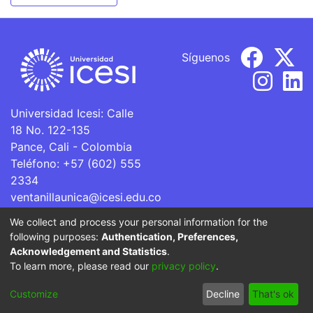
Síguenos
Universidad Icesi: Calle
18 No. 122-135
Pance, Cali - Colombia
Teléfono: +57 (602) 555
2334
ventanillaunica@icesi.edu.co
We collect and process your personal information for the
La Universidad Icesi es una Institución de Educación
following purposes:
Authentication, Preferences,
Superior que se encuentra sujeta a inspección y vigilancia
Acknowledgement and Statistics
.
por parte del Ministerio de Educación Nacional.
To learn more, please read our
privacy policy
.
Cookie
Privacy
End User
Send
Customize
Decline
That's ok
settings
policy
Agreement
Feedback