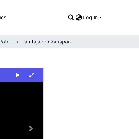
ics
Log In
FFDO - Secciones - Patrimonial
Pan tajado Comapan
Next