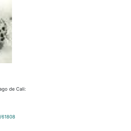
ago de Cali:
9/61808