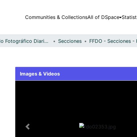
Communities & Collections
All of DSpace
Statist
Fondo Fotográfico Diario Occidente
Secciones
n
Images & Videos
Slide 1 of 1
Previous