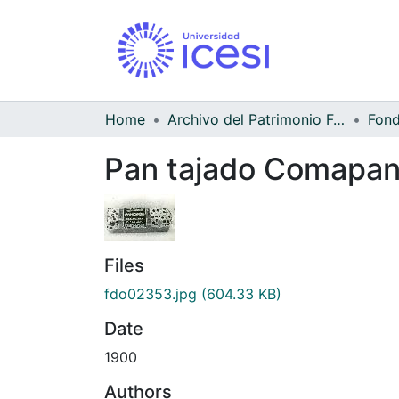
Home
Archivo del Patrimonio Fotográfico y Fílmico del Valle del Cauca
Pan tajado Comapa
Files
fdo02353.jpg
(604.33 KB)
Date
1900
Authors