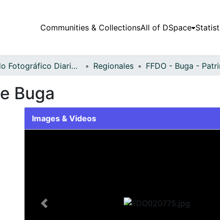
Communities & Collections
All of DSpace
Statist
Fondo Fotográfico Diario Occidente
Regionales
FFDO - Buga - Patr
 de Buga
Images & Videos
Slide 1 of 2
Previous