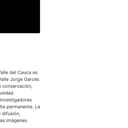
Valle del Cauca es
Valle Jorge Garcés
u conservación,
munidad
 investigadores
ulta permanente. La
 difusión,
 las imágenes.