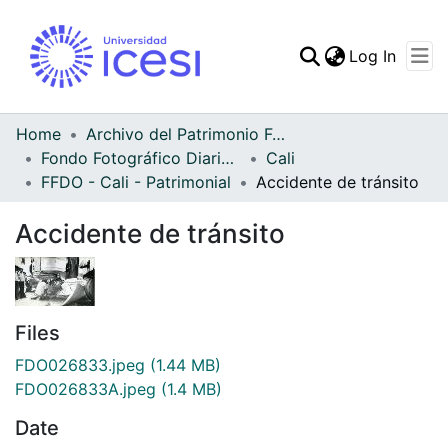
(curren
Log In
Communities & Collec
All of DSpace
Home
Archivo del Patrimonio Fotográfico y Fílmico del Valle del Cauca
Fondo Fotográfico Diario Occidente
Cali
Statistics
FFDO - Cali - Patrimonial
Accidente de tránsito
Accidente de tránsito
Files
FDO026833.jpeg
(1.44 MB)
FDO026833A.jpeg
(1.4 MB)
Date