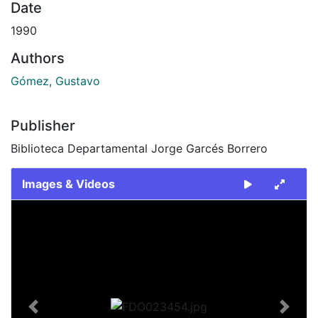
Date
1990
Authors
Gómez, Gustavo
Publisher
Biblioteca Departamental Jorge Garcés Borrero
Images & Videos
Slide 1 of 2
Previous
Next