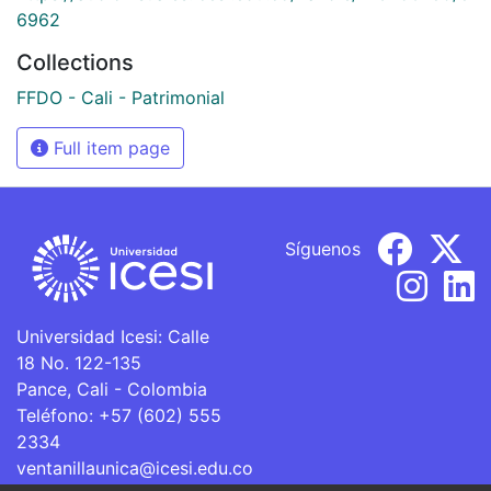
6962
Collections
FFDO - Cali - Patrimonial
Full item page
Síguenos
Universidad Icesi: Calle
18 No. 122-135
Pance, Cali - Colombia
Teléfono: +57 (602) 555
2334
ventanillaunica@icesi.edu.co