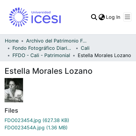
(curren
Log In
Communities & Collec
All of DSpace
Home
Archivo del Patrimonio Fotográfico y Fílmico del Valle del Cauca
Fondo Fotográfico Diario Occidente
Cali
Statistics
FFDO - Cali - Patrimonial
Estella Morales Lozano
Estella Morales Lozano
Files
FDO023454.jpg
(627.38 KB)
FDO023454A.jpg
(1.36 MB)