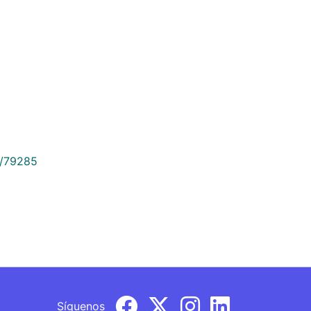
9/79285
Síguenos