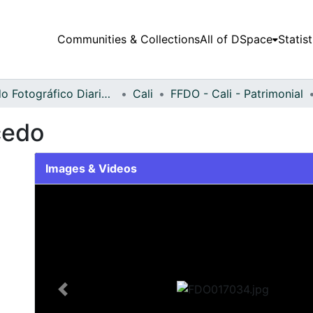
Communities & Collections
All of DSpace
Statist
Fondo Fotográfico Diario Occidente
Cali
FFDO - Cali - Patrimonial
cedo
Images & Videos
Slide 1 of 2
Previous