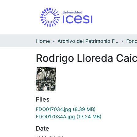
Home
Archivo del Patrimonio Fotográfico y Fílmico del Valle del Cauca
Rodrigo Lloreda Cai
Files
FDO017034.jpg
(8.39 MB)
FDO017034A.jpg
(13.24 MB)
Date