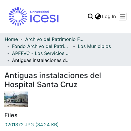
(curren
Log In
Communities & Collec
All of DSpace
Home
Archivo del Patrimonio Fotográfico y Fílmico del Valle del Cauca
Fondo Archivo del Patrimonio Fotográfico y Fílmico del Valle del Cauca
Los Municipios
Statistics
APFFVC - Los Servicios Públicos - Patrimonial
Antiguas instalaciones del Hospital Santa Cruz
Antiguas instalaciones del
Hospital Santa Cruz
Files
0201372.JPG
(34.24 KB)