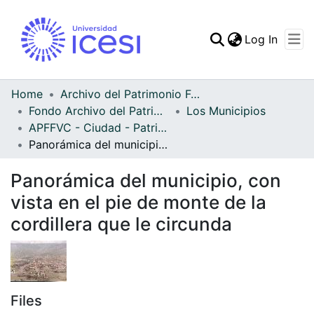
(curren
Log In
Communities & Collec
All of DSpace
Home
Archivo del Patrimonio Fotográfico y Fílmico del Valle del Cauca
Fondo Archivo del Patrimonio Fotográfico y Fílmico del Valle del Cauca
Los Municipios
Statistics
APFFVC - Ciudad - Patrimonial
Panorámica del municipio, con vista en el pie de monte de la cordillera que le circunda
Panorámica del municipio, con
vista en el pie de monte de la
cordillera que le circunda
Files