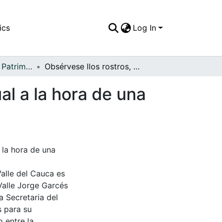
ics
Log In
APFFVC - Moda - Patrimonial
Obsérvese llos rostros, esta alegría era poco usual a la hora de una fotografía, 1950
al a la hora de una
 la hora de una
Valle del Cauca es
Valle Jorge Garcés
a Secretaria del
s para su
 entre la