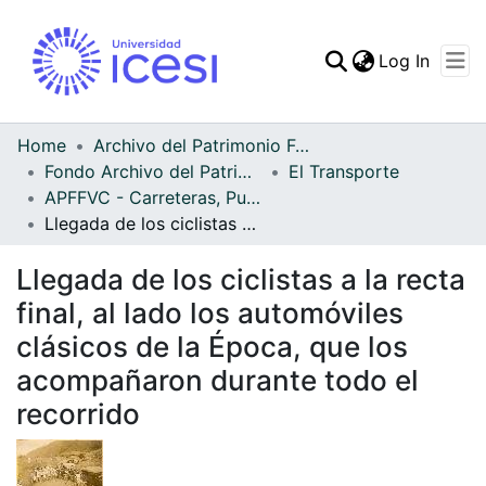
(curren
Log In
Communities & Collec
All of DSpace
Home
Archivo del Patrimonio Fotográfico y Fílmico del Valle del Cauca
Fondo Archivo del Patrimonio Fotográfico y Fílmico del Valle del Cauca
El Transporte
Statistics
APFFVC - Carreteras, Puentes - Patrimonial
Llegada de los ciclistas a la recta final, al lado los automóviles clásicos de la Época, que los acompañaron durante todo el recorrido
Llegada de los ciclistas a la recta
final, al lado los automóviles
clásicos de la Época, que los
acompañaron durante todo el
recorrido