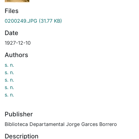
Files
0200249.JPG
(31.77 KB)
Date
1927-12-10
Authors
s. n.
s. n.
s. n.
s. n.
s. n.
Publisher
Biblioteca Departamental Jorge Garces Borrero
Description