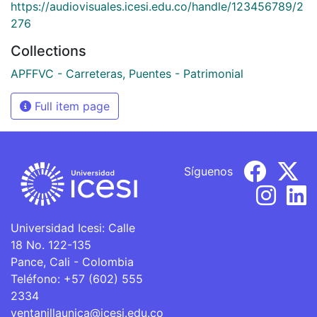
https://audiovisuales.icesi.edu.co/handle/123456789/2
276
Collections
APFFVC - Carreteras, Puentes - Patrimonial
Full item page
Síguenos
Universidad Icesi: Calle
18 No. 122-135
Pance, Cali - Colombia
Teléfono: +57 (602) 555
2334
ventanillaunica@icesi.edu.co