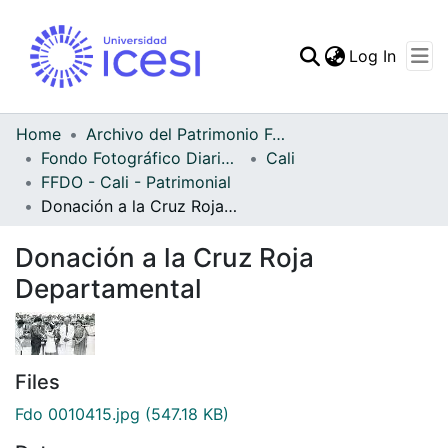
(curren
Log In
Communities & Collec
All of DSpace
Home
Archivo del Patrimonio Fotográfico y Fílmico del Valle del Cauca
Fondo Fotográfico Diario Occidente
Cali
Statistics
FFDO - Cali - Patrimonial
Donación a la Cruz Roja Departamental
Donación a la Cruz Roja
Departamental
Files
Fdo 0010415.jpg
(547.18 KB)