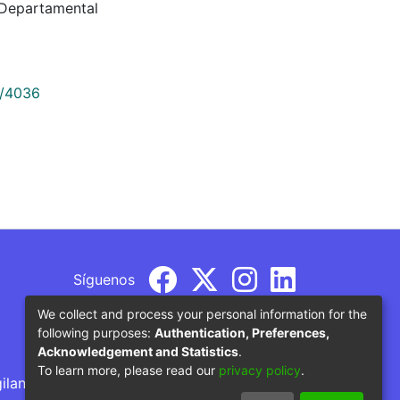
Departamental
9/4036
Síguenos
We collect and process your personal information for the
following purposes:
Authentication, Preferences,
Acknowledgement and Statistics
.
To learn more, please read our
privacy policy
.
gilancia por parte del Ministerio de Educación