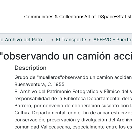
Communities & Collections
All of DSpace
Statist
Fondo Archivo del Patrimonio Fotográfico y Fílmico del Valle del Cauca
El Transporte
s"observando un camión acc
Description
Grupo de "muelleros"observando un camión acciden
Buenaventura, C. 1955
El Archivo del Patrimonio Fotográfico y Fílmico del 
responsabilidad de la Biblioteca Departamental del 
Borrero, por convenio de cooperación suscrito con l
Cultura Departamental, con el fin de aunar esfuerzo
conservación, preservación y divulgación del Archivo
comunidad Vallecaucana, especialmente entre los es