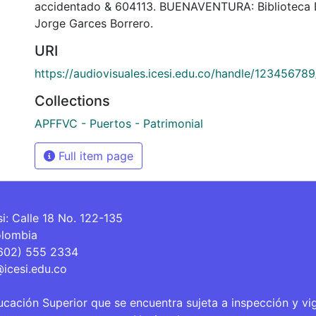
accidentado & 604113. BUENAVENTURA: Biblioteca 
Jorge Garces Borrero.
URI
https://audiovisuales.icesi.edu.co/handle/12345678
Collections
APFFVC - Puertos - Patrimonial
Full item page
si: Calle 18 No. 122-135
olombia
(602) 555 2334
@icesi.edu.co
ucación Superior que se encuentra sujeta a inspección y vi