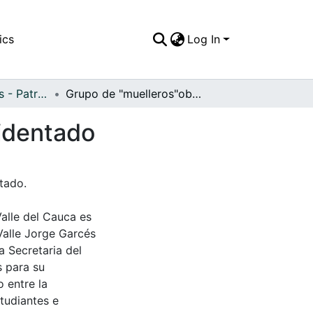
ics
Log In
APFFVC - Puertos - Patrimonial
Grupo de "muelleros"observando un camión accidentado
identado
tado.
Valle del Cauca es
Valle Jorge Garcés
a Secretaria del
s para su
 entre la
tudiantes e