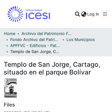
(curren
Log In
Communities & Collec
All of DSpace
Home
Archivo del Patrimonio Fotográfico y Fílmico del Valle del Cauca
Fondo Archivo del Patrimonio Fotográfico y Fílmico del Valle del Cauca
Los Municipios
Statistics
APFFVC - Edificios - Patrimonial
Templo de San Jorge, Cartago, situado en el parque Bolívar
Templo de San Jorge, Cartago,
situado en el parque Bolívar
Files