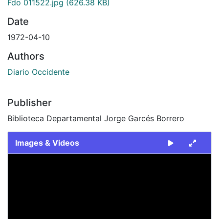
Fdo 011522.jpg
(626.38 KB)
Date
1972-04-10
Authors
Diario Occidente
Publisher
Biblioteca Departamental Jorge Garcés Borrero
Images & Videos
Slide 1 of 1