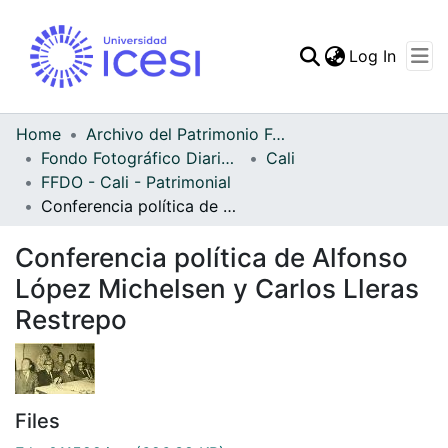
(curren
Log In
Communities & Collec
All of DSpace
Home
Archivo del Patrimonio Fotográfico y Fílmico del Valle del Cauca
Fondo Fotográfico Diario Occidente
Cali
Statistics
FFDO - Cali - Patrimonial
Conferencia política de Alfonso López Michelsen y Carlos Lleras Restrepo
Conferencia política de Alfonso
López Michelsen y Carlos Lleras
Restrepo
Files