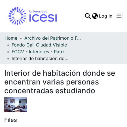
(curren
Log In
Communities & Collec
All of DSpace
Home
Archivo del Patrimonio Fotográfico y Fílmico del Valle del Cauca
Fondo Cali Ciudad Visible
Statistics
FCCV - Interiores - Patrimonial
Interior de habitación donde se encentran varias personas concentradas estudiando
Interior de habitación donde se
encentran varias personas
concentradas estudiando
Files