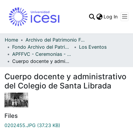
(curren
Log In
Communities & Collec
All of DSpace
Home
Archivo del Patrimonio Fotográfico y Fílmico del Valle del Cauca
Fondo Archivo del Patrimonio Fotográfico y Fílmico del Valle del Cauca
Los Eventos
Statistics
APFFVC - Ceremonias - Patrimonial
Cuerpo docente y administrativo del Colegio de Santa Librada
Cuerpo docente y administrativo
del Colegio de Santa Librada
Files
0202455.JPG
(37.23 KB)