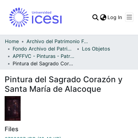
(curren
Log In
Communities & Collec
All of DSpace
Home
Archivo del Patrimonio Fotográfico y Fílmico del Valle del Cauca
Fondo Archivo del Patrimonio Fotográfico y Fílmico del Valle del Cauca
Los Objetos
Statistics
APFFVC - Pinturas - Patrimonial
Pintura del Sagrado Corazón y Santa María de Alacoque
Pintura del Sagrado Corazón y
Santa María de Alacoque
Files