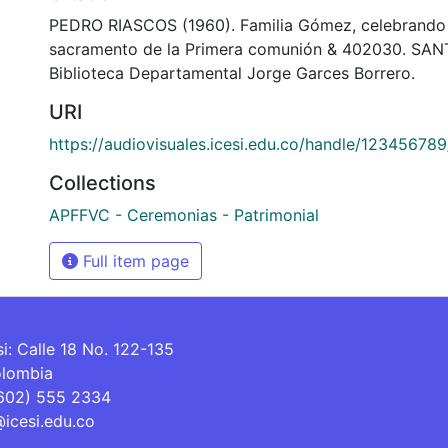
PEDRO RIASCOS (1960). Familia Gómez, celebrando 
sacramento de la Primera comunión & 402030. SAN
Biblioteca Departamental Jorge Garces Borrero.
URI
https://audiovisuales.icesi.edu.co/handle/12345678
Collections
APFFVC - Ceremonias - Patrimonial
Full item page
si: Calle 18 No. 122-135
olombia
(602) 555 2334
@icesi.edu.co