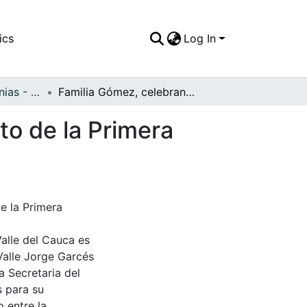
ics
Log In
APFFVC - Ceremonias - Patrimonial
Familia Gómez, celebrando el sagrado sacramento de la Primera comunión
o de la Primera
e la Primera
Valle del Cauca es
Valle Jorge Garcés
a Secretaria del
s para su
 entre la