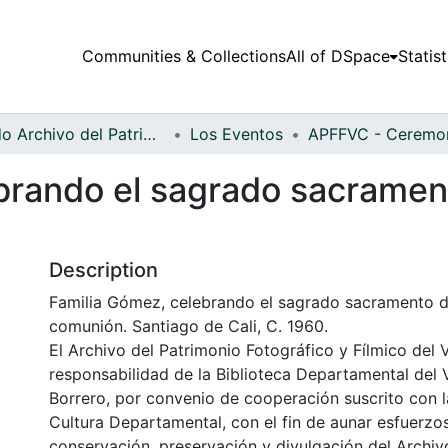
Communities & Collections
All of DSpace
Statist
Fondo Archivo del Patrimonio Fotográfico y Fílmico del Valle del Cauca
Los Eventos
brando el sagrado sacrament
Description
Familia Gómez, celebrando el sagrado sacramento d
comunión. Santiago de Cali, C. 1960.
El Archivo del Patrimonio Fotográfico y Fílmico del 
responsabilidad de la Biblioteca Departamental del 
Borrero, por convenio de cooperación suscrito con l
Cultura Departamental, con el fin de aunar esfuerzo
conservación, preservación y divulgación del Archivo