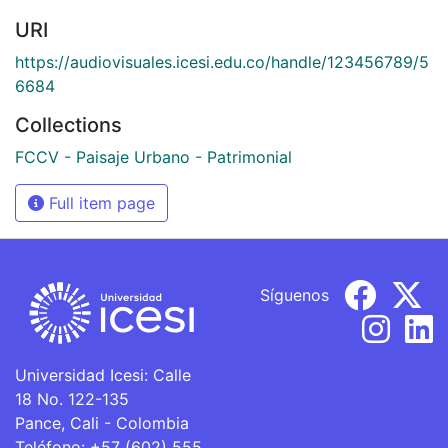
URI
https://audiovisuales.icesi.edu.co/handle/123456789/5
6684
Collections
FCCV - Paisaje Urbano - Patrimonial
Full item page
Síguenos
Universidad Icesi: Calle
18 No. 122-135
Pance, Cali - Colombia
Teléfono: +57 (602) 555