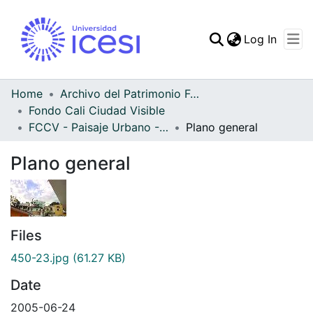
(curren
Log In
Communities & Collec
All of DSpace
Home
Archivo del Patrimonio Fotográfico y Fílmico del Valle del Cauca
Fondo Cali Ciudad Visible
Statistics
FCCV - Paisaje Urbano - Patrimonial
Plano general
Plano general
Files
450-23.jpg
(61.27 KB)
Date
2005-06-24