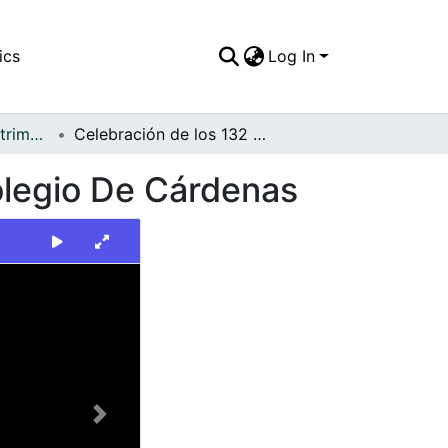
ics
Log In
FFDO - Palmira - Patrimonial
Celebración de los 132 años de fundación del Colegio De Cárdenas
olegio De Cárdenas
Next