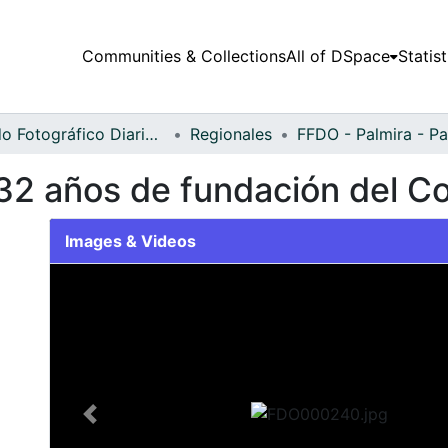
Communities & Collections
All of DSpace
Statist
Fondo Fotográfico Diario Occidente
Regionales
132 años de fundación del C
Images & Videos
Slide 1 of 2
Previous