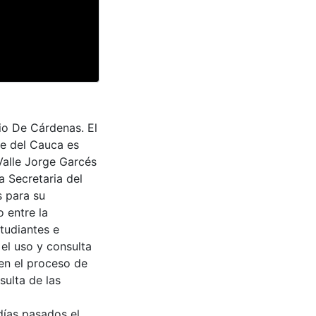
io De Cárdenas. El
le del Cauca es
Valle Jorge Garcés
a Secretaria del
s para su
 entre la
tudiantes e
 el uso y consulta
en el proceso de
sulta de las
 días pasados el