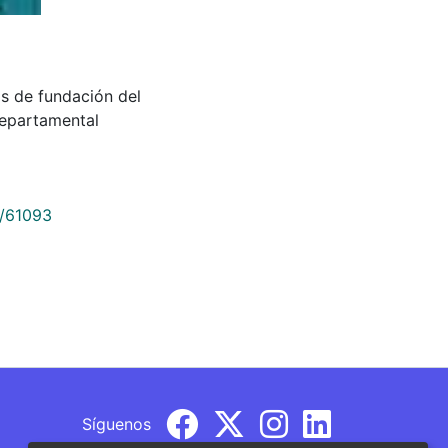
os de fundación del
Departamental
9/61093
Síguenos