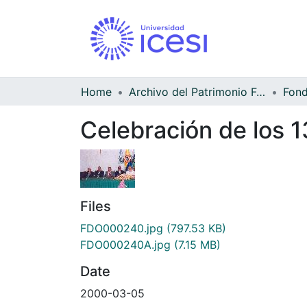
Home
Archivo del Patrimonio Fotográfico y Fílmico del Valle del Cauca
Celebración de los 
Files
FDO000240.jpg
(797.53 KB)
FDO000240A.jpg
(7.15 MB)
Date
2000-03-05