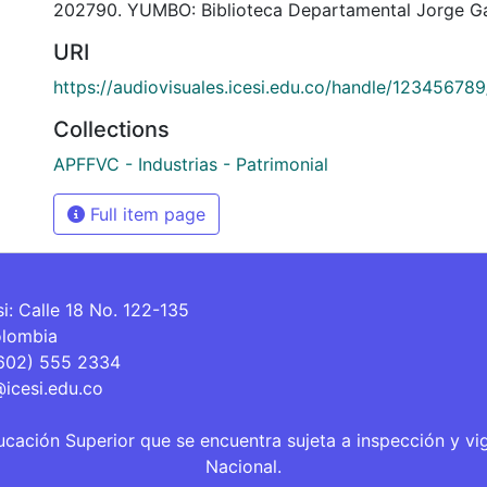
202790. YUMBO: Biblioteca Departamental Jorge Ga
URI
https://audiovisuales.icesi.edu.co/handle/12345678
Collections
APFFVC - Industrias - Patrimonial
Full item page
si: Calle 18 No. 122-135
olombia
(602) 555 2334
@icesi.edu.co
ucación Superior que se encuentra sujeta a inspección y vi
Nacional.