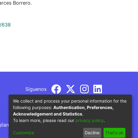
rces Borrero.
9/638
Síguenos
We collect and process your personal information for the
following purposes:
Authentication, Preferences,
Acknowledgement and Statistics
.
To learn more, please read our
privacy policy
.
gilancia por parte del Ministerio de Educación
Customize
Decline
That's ok