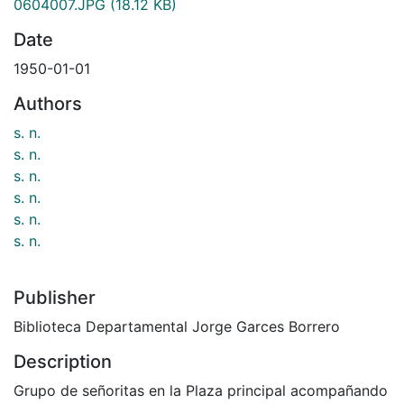
0604007.JPG
(18.12 KB)
Date
1950-01-01
Authors
s. n.
s. n.
s. n.
s. n.
s. n.
s. n.
Publisher
Biblioteca Departamental Jorge Garces Borrero
Description
Grupo de señoritas en la Plaza principal acompañando