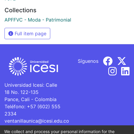
Collections
APFFVC - Moda - Patrimonial
Full item page
Síguenos
Universidad Icesi: Calle
18 No. 122-135
Pance, Cali - Colombia
Teléfono: +57 (602) 555
2334
ventanillaunica@icesi.edu.co
We collect and process your personal information for the