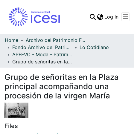
(curren
Log In
Communities & Collec
All of DSpace
Home
Archivo del Patrimonio Fotográfico y Fílmico del Valle del Cauca
Fondo Archivo del Patrimonio Fotográfico y Fílmico del Valle del Cauca
Lo Cotidiano
Statistics
APFFVC - Moda - Patrimonial
Grupo de señoritas en la Plaza principal acompañando una procesión de la virgen María
Grupo de señoritas en la Plaza
principal acompañando una
procesión de la virgen María
Files