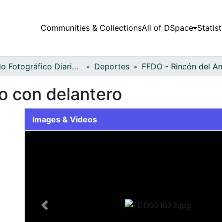
Communities & Collections
All of DSpace
Statist
Fondo Fotográfico Diario Occidente
Deportes
o con delantero
Images & Videos
Slide 1 of 2
Previous