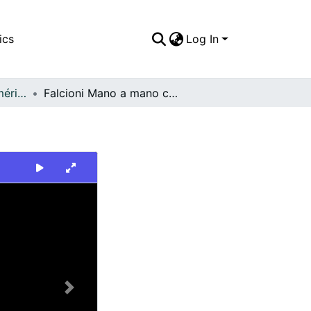
ics
Log In
FFDO - Rincón del América - Patrimonial
Falcioni Mano a mano con delantero
Next