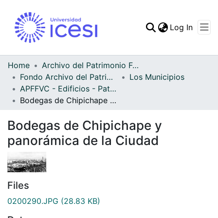
(curren
Log In
Communities & Collec
All of DSpace
Home
Archivo del Patrimonio Fotográfico y Fílmico del Valle del Cauca
Fondo Archivo del Patrimonio Fotográfico y Fílmico del Valle del Cauca
Los Municipios
Statistics
APFFVC - Edificios - Patrimonial
Bodegas de Chipichape y panorámica de la Ciudad
Bodegas de Chipichape y
panorámica de la Ciudad
Files
0200290.JPG
(28.83 KB)