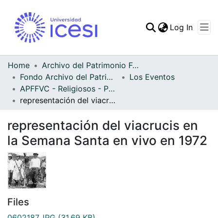
(curren
Log In
Communities & Collec
All of DSpace
Home
Archivo del Patrimonio Fotográfico y Fílmico del Valle del Cauca
Fondo Archivo del Patrimonio Fotográfico y Fílmico del Valle del Cauca
Los Eventos
Statistics
APFFVC - Religiosos - Patrimonial
representación del viacrucis en la Semana Santa en vivo en 1972
representación del viacrucis en
la Semana Santa en vivo en 1972
Files
0602187.JPG
(31.69 KB)