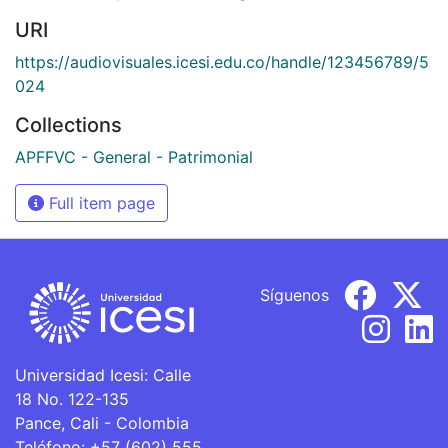
URI
https://audiovisuales.icesi.edu.co/handle/123456789/5
024
Collections
APFFVC - General - Patrimonial
Full item page
Síguenos
Universidad Icesi: Calle
18 No. 122-135
Pance, Cali - Colombia
Teléfono: +57 (602) 555