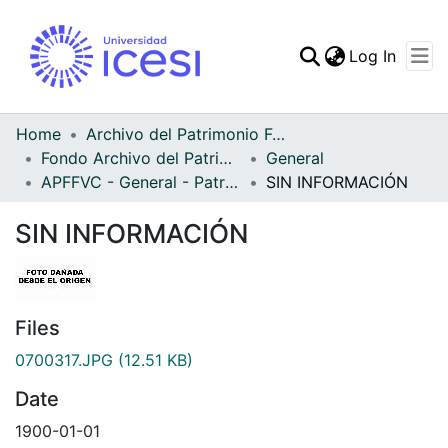
(curren
Log In
Communities & Collec
All of DSpace
Home
Archivo del Patrimonio Fotográfico y Fílmico del Valle del Cauca
Fondo Archivo del Patrimonio Fotográfico y Fílmico del Valle del Cauca
General
Statistics
APFFVC - General - Patrimonial
SIN INFORMACIÓN
SIN INFORMACIÓN
Files
0700317.JPG
(12.51 KB)
Date
1900-01-01