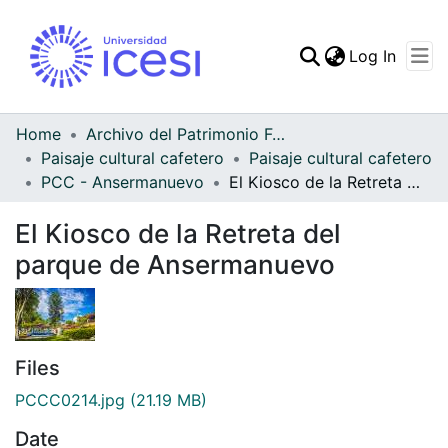
(curren
Log In
Communities & Collec
All of DSpace
Home
Archivo del Patrimonio Fotográfico y Fílmico del Valle del Cauca
Paisaje cultural cafetero
Paisaje cultural cafetero
Statistics
PCC - Ansermanuevo
El Kiosco de la Retreta del parque de Ansermanuevo
El Kiosco de la Retreta del
parque de Ansermanuevo
Files
PCCC0214.jpg
(21.19 MB)
Date