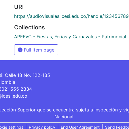
URI
https://audiovisuales.icesi.edu.co/handle/12345678
Collections
APFFVC - Fiestas, Ferias y Carnavales - Patrimonial
Full item page
si: Calle 18 No. 122-135
olombia
(602) 555 2334
@icesi.edu.co
ucación Superior que se encuentra sujeta a inspección y vi
Nacional.
okie settings
Privacy policy
End User Agreement
Send Feedb