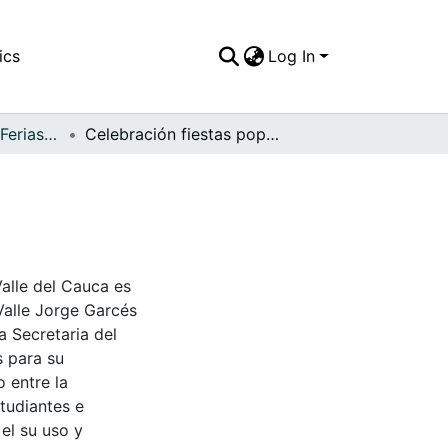
ics
Log In
APFFVC - Fiestas, Ferias y Carnavales - Patrimonial
Celebración fiestas populares
Valle del Cauca es
Valle Jorge Garcés
a Secretaria del
s para su
 entre la
tudiantes e
 el su uso y