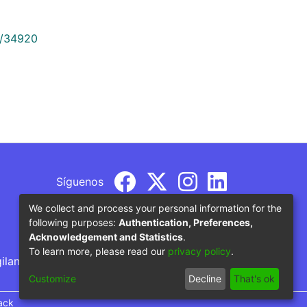
9/34920
Síguenos
We collect and process your personal information for the
following purposes:
Authentication, Preferences,
Acknowledgement and Statistics
.
To learn more, please read our
privacy policy
.
gilancia por parte del Ministerio de Educación
Customize
Decline
That's ok
ack