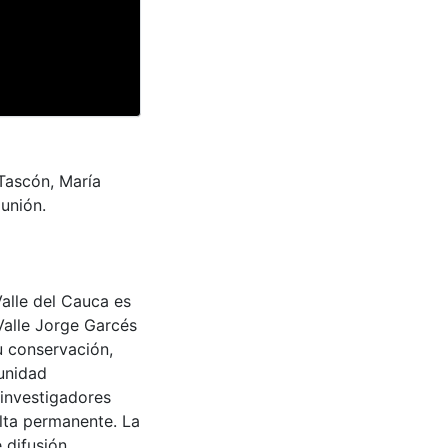
Tascón, María
unión.
Valle del Cauca es
Valle Jorge Garcés
u conservación,
munidad
 investigadores
ulta permanente. La
 difusión,