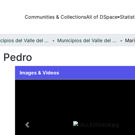
Communities & Collections
All of DSpace
Statist
Municipios del Valle del Cauca
Municipios del Valle del Cauca
n Pedro
Images & Videos
Slide 1 of 1
Previous