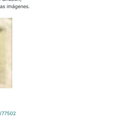
 las imágenes.
9/77502